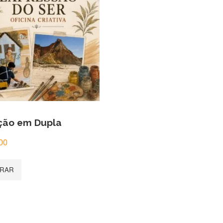
ição em Dupla
00
RAR