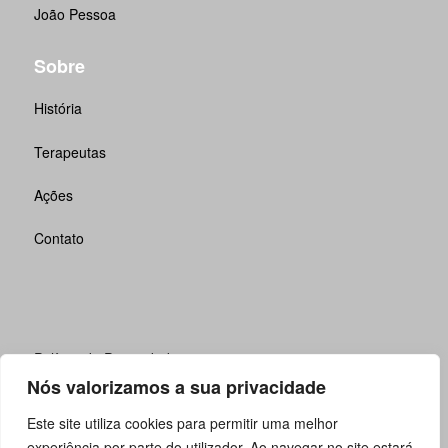
João Pessoa
Sobre
História
Terapeutas
Ações
Contato
Política de Privacidade
Nós valorizamos a sua privacidade
SAC
Este site utiliza cookies para permitir uma melhor
FAQ
experiência por parte do utilizador. Ao navegar no site estará