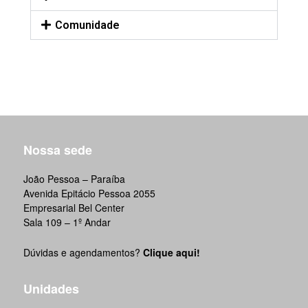
Comunidade
Nossa sede
João Pessoa – Paraíba
Avenida Epitácio Pessoa 2055
Empresarial Bel Center
Sala 109 – 1º Andar
Dúvidas e agendamentos?
Clique aqui!
Unidades