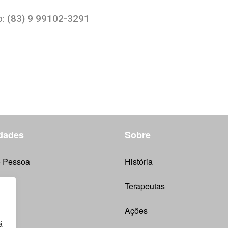
o:
(83) 9 99102-3291
dades
Sobre
 Pessoa
História
Terapeutas
Ações
á