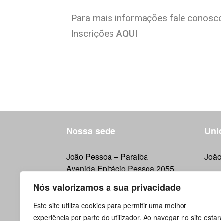
Para mais informações fale conosc
Inscrições
AQUI
Nossa sede
Uni
João Pessoa – Paraíba
João
Avenida Epitácio Pessoa 2055
Empresarial Bel Center
Nós valorizamos a sua privacidade
Sala 109 – 1º Andar
Este site utiliza cookies para permitir uma melhor
Dúvidas e agendamentos?
experiência por parte do utilizador. Ao navegar no site estar